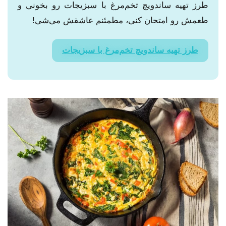
طرز تهیه ساندویچ تخم‌مرغ با سبزیجات رو بخونی و
طعمش رو امتحان کنی، مطمئنم عاشقش می‌شی!
طرز تهیه ساندویچ تخم‌مرغ با سبزیجات