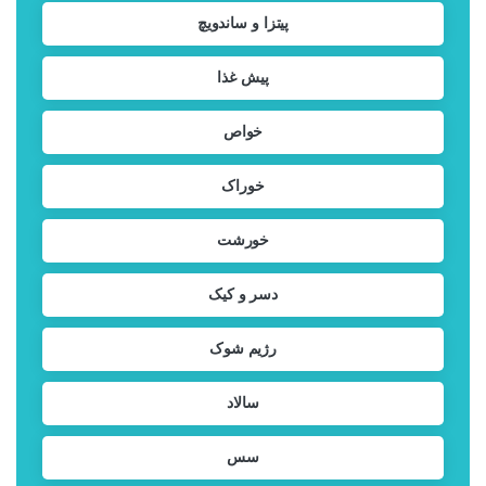
پیتزا و ساندویچ
پیش غذا
خواص
خوراک
خورشت
دسر و کیک
رژیم شوک
سالاد
سس