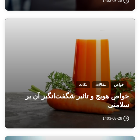
1403-08-28
خواص
مقالات
نکات
خواص هویج و تاثیر شگفت‌انگیز آن بر
سلامتی
1403-08-28