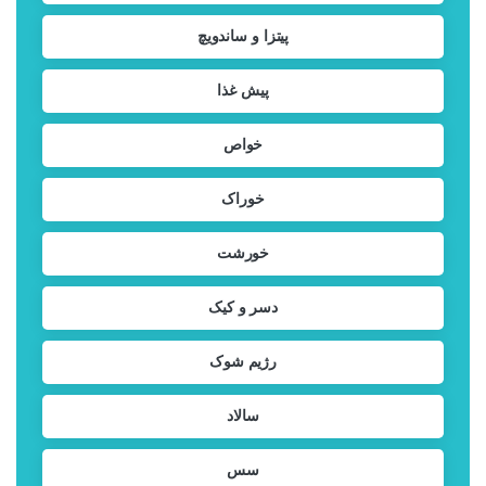
پیتزا و ساندویچ
پیش غذا
خواص
خوراک
خورشت
دسر و کیک
رژیم شوک
سالاد
سس