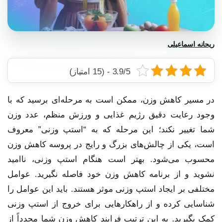
ریحانه اسماعیلی
انواع رژیم
رژیم شوک
محتوای آموزشی
مقالات
نکات
3.9/5 - (15 امتیاز)
23 مرداد, 1403
در مسیر کاهش وزن، ممکن است به مرحله‌ای برسید که با
وجود رعایت دقیق رژیم غذایی و ورزش منظم، عدد وزن
شما تغییر نکند؛ این مرحله که به “استپ وزنی” معروف
است، یکی از چالش‌های بزرگ و رایج در پروسه کاهش وزن
محسوب می‌شود. بهتر است هنگام استپ وزنی، ناامید
نشوید و از برنامه کاهش وزن خود فاصله نگیرید. عوامل
مختلفی بر ایجاد استپ وزنی موثر هستند. باید این عوامل را
شناسایی کرده و از راهکارهایی برای خروج از استپ وزنی
کمک بگیرید. به این ترتیب فرایند کاهش وزن شما مجدداً از