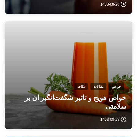
1403-08-28
خواص
مقالات
نکات
خواص هویج و تاثیر شگفت‌انگیز آن بر
سلامتی
1403-08-28