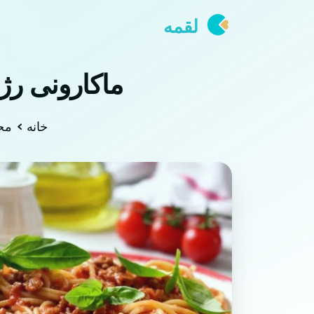
لقمه
ماکارونی رژیمی با 5 روش: لاغری 
خانه
مح