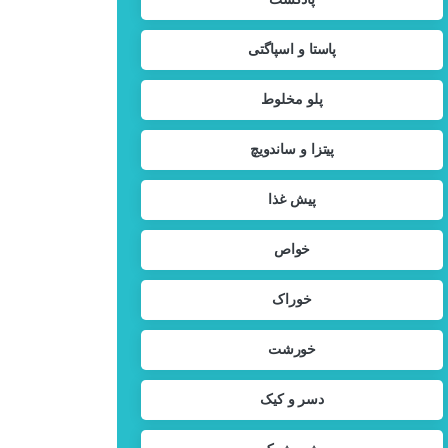
پاستا و اسپاگتی
پلو مخلوط
پیتزا و ساندویچ
پیش غذا
خواص
خوراک
خورشت
دسر و کیک