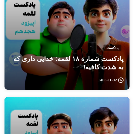
پادکست
پادکست شماره ۱۸ لقمه: خدایی داری که
به شدت کافیه!
1403-11-02