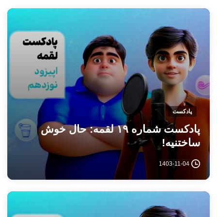
پادکست
پادکست شماره ۱۹ لقمه: حال خوش
ساختنیه!
1403-11-04