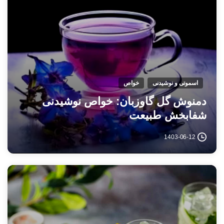
اسموتی و نوشیدنی
خواص
دمنوش گل گاوزبان: خواص نوشیدنی
شفابخش طبیعت
1403-06-12