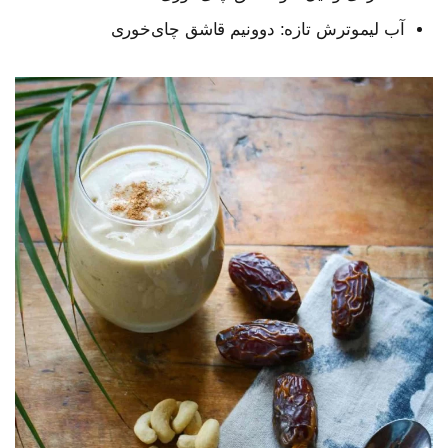
آب لیموترش تازه: دوو‌نیم قاشق چای‌خوری