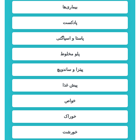
بیماری‌ها
پادکست
پاستا و اسپاگتی
پلو مخلوط
پیتزا و ساندویچ
پیش غذا
خواص
خوراک
خورشت