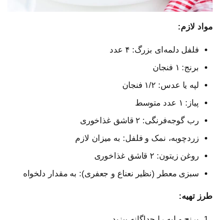
مواد لازم:
فلفل دلمه‌ای بزرگ: ۴ عدد
برنج: ۱ فنجان
لپه یا عدس: ۱/۲ فنجان
پیاز: ۱ عدد متوسط
رب گوجه‌فرنگی: ۲ قاشق غذاخوری
زردچوبه، نمک و فلفل: به میزان لازم
روغن زیتون: ۲ قاشق غذاخوری
سبزی معطر (نظیر نعناع و جعفری): به مقدار دلخواه
طرز تهیه:
برنج و لپه را جداگانه بپزید.