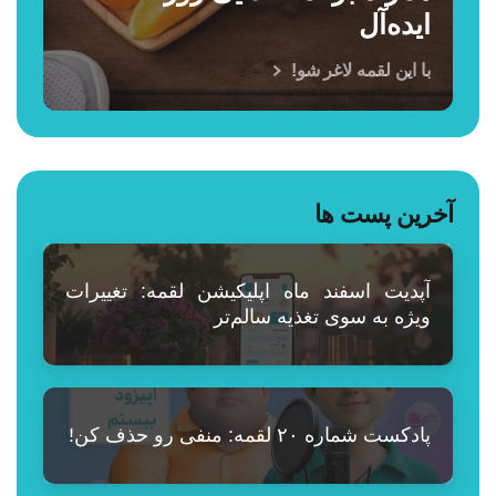
ایده‌آل
با این لقمه لاغر شو!
آخرین پست ها
آپدیت اسفند ماه اپلیکیشن لقمه: تغییرات
ویژه به سوی تغذیه سالم‌تر
پادکست شماره ۲۰ لقمه: منفی رو حذف کن!