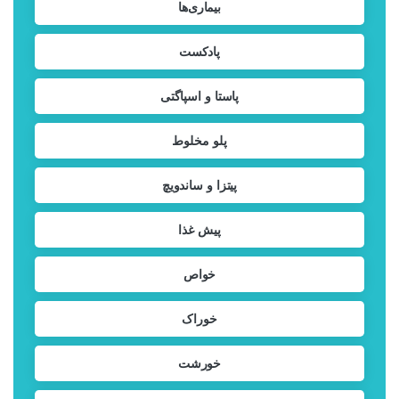
بیماری‌ها
پادکست
پاستا و اسپاگتی
پلو مخلوط
پیتزا و ساندویچ
پیش غذا
خواص
خوراک
خورشت