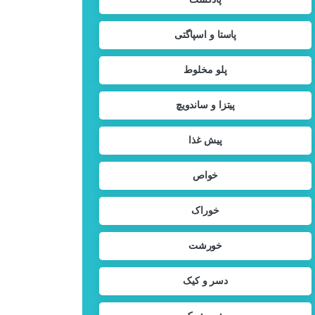
پاستا و اسپاگتی
پلو مخلوط
پیتزا و ساندویچ
پیش غذا
خواص
خوراک
خورشت
دسر و کیک